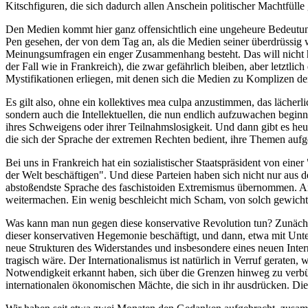
Kitschfiguren, die sich dadurch allen Anschein politischer Machtfülle 
Den Medien kommt hier ganz offensichtlich eine ungeheure Bedeutung
Pen gesehen, der von dem Tag an, als die Medien seiner überdrüssig 
Meinungsumfragen ein enger Zusammenhang besteht. Das will nicht heiße
der Fall wie in Frankreich), die zwar gefährlich bleiben, aber letztl
Mystifikationen erliegen, mit denen sich die Medien zu Komplizen 
Es gilt also, ohne ein kollektives mea culpa anzustimmen, das lächerl
sondern auch die Intellektuellen, die nun endlich aufzuwachen begin
ihres Schweigens oder ihrer Teilnahmslosigkeit. Und dann gibt es heut
die sich der Sprache der extremen Rechten bedient, ihre Themen aufge
Bei uns in Frankreich hat ein sozialistischer Staatspräsident von ein
der Welt beschäftigen". Und diese Parteien haben sich nicht nur aus
abstoßendste Sprache des faschistoiden Extremismus übernommen. Ang
weitermachen. Ein wenig beschleicht mich Scham, von solch gewichtige
Was kann man nun gegen diese konservative Revolution tun? Zunächst
dieser konservativen Hegemonie beschäftigt, und dann, etwa mit Un
neue Strukturen des Widerstandes und insbesondere eines neuen Inter
tragisch wäre. Der Internationalismus ist natürlich in Verruf geraten,
Notwendigkeit erkannt haben, sich über die Grenzen hinweg zu verbünd
internationalen ökonomischen Mächte, die sich in ihr ausdrücken. Dies