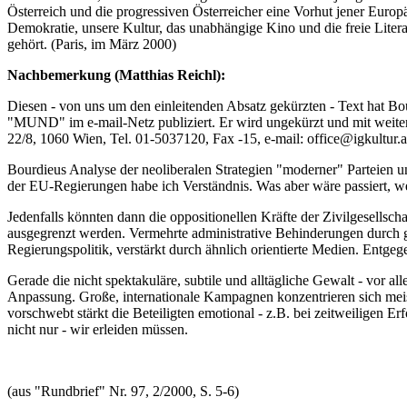
Österreich und die progressiven Österreicher eine Vorhut jener Euro
Demokratie, unsere Kultur, das unabhängige Kino und die freie Liter
gehört. (Paris, im März 2000)
Nachbemerkung (Matthias Reichl):
Diesen - von uns um den einleitenden Absatz gekürzten - Text hat 
"MUND" im e-mail-Netz publiziert. Er wird ungekürzt und mit weitere
22/8, 1060 Wien, Tel. 01-5037120, Fax -15, e-mail: office@igkultur.a
Bourdieus Analyse der neoliberalen Strategien "moderner" Parteien u
der EU-Regierungen habe ich Verständnis. Was aber wäre passiert, we
Jedenfalls könnten dann die oppositionellen Kräfte der Zivilgesells
ausgegrenzt werden. Vermehrte administrative Behinderungen durch gew
Regierungspolitik, verstärkt durch ähnlich orientierte Medien. Entg
Gerade die nicht spektakuläre, subtile und alltägliche Gewalt - vor al
Anpassung. Große, internationale Kampagnen konzentrieren sich meis
vorschwebt stärkt die Beteiligten emotional - z.B. bei zeitweiligen
nicht nur - wir erleiden müssen.
(aus "Rundbrief" Nr. 97, 2/2000, S. 5-6)