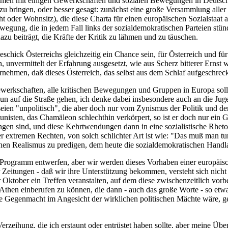
en mit einigen Gewerkschaften und sozialen Bewegungen in Deutschlan
u bringen, oder besser gesagt: zunächst eine große Versammlung alle
er Wohnsitz), die diese Charta für einen europäischen Sozialstaat ausar
gung, die in jedem Fall links der sozialdemokratischen Parteien stünde
azu beiträgt, die Kräfte der Kritik zu lähmen und zu täuschen.
eschick Österreichs gleichzeitig ein Chance sein, für Österreich und f
h, unvermittelt der Erfahrung ausgesetzt, wie aus Scherz bitterer Ernst
nehmen, daß dieses Österreich, das selbst aus dem Schlaf aufgeschreckt
 Gewerkschaften, alle kritischen Bewegungen und Gruppen in Europa sol
nun auf die Straße gehen, ich denke dabei insbesondere auch an die Juge
eien "unpolitisch", die aber doch nur vom Zynismus der Politik und d
sten, das Chamäleon schlechthin verkörpert, so ist er doch nur ein Gre
en sind, und diese Kehrtwendungen dann in eine sozialistische Rhetori
ie der extremen Rechten, von solch schlichter Art ist wie: "Das muß man
lschen Realismus zu predigen, dem heute die sozialdemokratischen Handl
n Programm entwerfen, aber wir werden dieses Vorhaben einer europäisch
Zeitungen - daß wir ihre Unterstützung bekommen, versteht sich nicht vo
tober ein Treffen veranstalten, auf dem diese zwischenzeitlich vorbe
Athen einberufen zu können, die dann - auch das große Worte - so et
kliche Gegenmacht im Angesicht der wirklichen politischen Mächte wäre
Verzeihung, die ich erstaunt oder entrüstet haben sollte, aber meine Übe