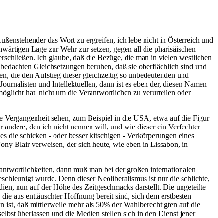
 Außenstehender das Wort zu ergreifen, ich lebe nicht in Österreich und
nwärtigen Lage zur Wehr zur setzen, gegen all die pharisäischen
erschließen. Ich glaube, daß die Bezüge, die man in vielen westlichen
bedachten Gleichsetzungen beruhen, daß sie oberflächlich sind und
en, die den Aufstieg dieser gleichzeitig so unbedeutenden und
urnalisten und Intellektuellen, dann ist es eben der, diesen Namen
öglicht hat, nicht um die Verantwortlichen zu verurteilen oder
e Vergangenheit sehen, zum Beispiel in die USA, etwa auf die Figur
andere, den ich nicht nennen will, und wie dieser ein Verfechter
dies die schicken - oder besser kitschigen - Verkörperungen eines
ony Blair verweisen, der sich heute, wie eben in Lissabon, in
rantwortlichkeiten, dann muß man bei der großen internationalen
chleunigt wurde. Denn dieser Neoliberalismus ist nur die schlichte,
dien, nun auf der Höhe des Zeitgeschmacks darstellt. Die ungeteilte
die aus enttäuschter Hoffnung bereit sind, sich dem erstbesten
st, daß mittlerweile mehr als 50% der Wahlberechtigten auf die
lbst überlassen und die Medien stellen sich in den Dienst jener