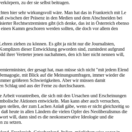
rkörpern, zu der sie selbst beitragen.
ten hier sehr wirkungsvoll wäre. Man hat das in Frankreich mit Le
, daß zwischen der Präsenz in den Medien und dem Abschneiden bei
erter Rechtsextremisten gibt (ich denke, das ist in Österreich ebenso
über einen Kamm geschoren werden sollten, die doch vor allem den
ehren ziehen zu können. Es gibt ja nicht nur die Journalisten,
zu Komplizen dieser Entwicklung geworden sind, zumindest aufgrund
ld ihrer Vertreter jenen nachahmen, den ich hier nicht nennen will,
remierminister, der gesagt hat, man müsse sich nicht "mit jedem Elend
r Demagogie, mit Blick auf die Meinungsumfragen, immer wieder die
 immer größeren Schwierigkeiten. Aber wir müssen damit
inen Schlag und aus der Ferne zu durchschauen.
 Arbeit vorantreiben, die sich mit den Ursachen und Erscheinungen
ymbolische Aktionen entwickeln. Man kann aber auch versuchen,
en stellen, der zum Lachen Anlaß gäbe, wenn er nicht gleichzeitig so
e, daß heute in allen Ländern die vielen Opfer des Neoliberalismus die
ort will, dann sind es die neokonservative Ideologie und die
n zu setzen.