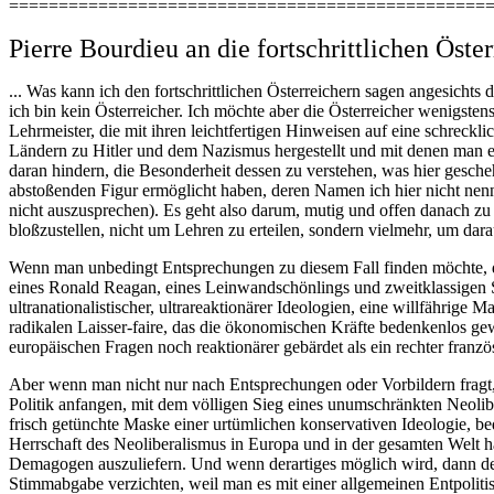
================================================
Pierre Bourdieu an die fortschrittlichen Öste
... Was kann ich den fortschrittlichen Österreichern sagen angesichts 
ich bin kein Österreicher. Ich möchte aber die Österreicher wenigste
Lehrmeister, die mit ihren leichtfertigen Hinweisen auf eine schreck
Ländern zu Hitler und dem Nazismus hergestellt und mit denen man ei
daran hindern, die Besonderheit dessen zu verstehen, was hier gesche
abstoßenden Figur ermöglicht haben, deren Namen ich hier nicht nenne
nicht auszusprechen). Es geht also darum, mutig und offen danach zu 
bloßzustellen, nicht um Lehren zu erteilen, sondern vielmehr, um dar
Wenn man unbedingt Entsprechungen zu diesem Fall finden möchte, dan
eines Ronald Reagan, eines Leinwandschönlings und zweitklassigen Sch
ultranationalistischer, ultrareaktionärer Ideologien, eine willfährige
radikalen Laisser-faire, das die ökonomischen Kräfte bedenkenlos gew
europäischen Fragen noch reaktionärer gebärdet als ein rechter französ
Aber wenn man nicht nur nach Entsprechungen oder Vorbildern fragt, 
Politik anfangen, mit dem völligen Sieg eines unumschränkten Neolib
frisch getünchte Maske einer urtümlichen konservativen Ideologie, be
Herrschaft des Neoliberalismus in Europa und in der gesamten Welt ha
Demagogen auszuliefern. Und wenn derartiges möglich wird, dann des
Stimmabgabe verzichten, weil man es mit einer allgemeinen Entpolitis