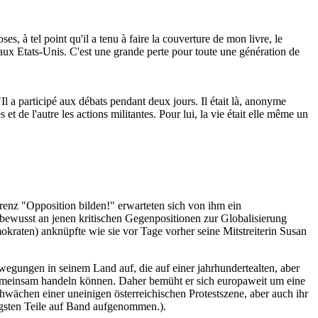
, à tel point qu'il a tenu à faire la couverture de mon livre, le
u aux Etats-Unis. C'est une grande perte pour toute une génération de
l a participé aux débats pendant deux jours. Il était là, anonyme
t de l'autre les actions militantes. Pour lui, la vie était elle même un
renz "Opposition bilden!" erwarteten sich von ihm ein
 bewusst an jenen kritischen Gegenpositionen zur Globalisierung
okraten) anknüpfte wie sie vor Tage vorher seine Mitstreiterin Susan
wegungen in seinem Land auf, die auf einer jahrhundertealten, aber
gemeinsam handeln können. Daher bemüht er sich europaweit um eine
wächen einer uneinigen österreichischen Protestszene, aber auch ihr
gsten Teile auf Band aufgenommen.).