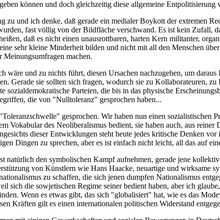
geben können und doch gleichzeitig diese allgemeine Entpolitisierung ve
 zu und ich denke, daß gerade ein medialer Boykott der extremen Rech
wurden, fast völlig von der Bildfläche verschwand. Es ist kein Zufall
n, daß es nicht einen unausrottbaren, harten Kern militanter, organisi
ich eine sehr kleine Minderheit bilden und nicht mit all den Menschen 
der Meinungsumfragen machen.
ich wäre und zu nichts führt, diesen Ursachen nachzugehen, um daraus L
nen. Gerade sie sollten sich fragen, wodurch sie zu Kollaborateuren, 
e sozialdemokratische Parteien, die bis in das physische Erscheinungsbi
griffen, die von "Nulltoleranz" gesprochen haben...
er "Toleranzschwelle" gesprochen. Wir haben nun einen sozialistischen P
 dem Vokabular des Neoliberalismus bedient, sie haben auch, aus reine
esichts dieser Entwicklungen steht heute jedes kritische Denken vor
n Dingen zu sprechen, aber es ist einfach nicht leicht, all das auf e
 natürlich den symbolischen Kampf aufnehmen, gerade jene kollektive
terstützung von Künstlern wie Hans Haacke, neuartige und wirksame s
nationalismus zu schaffen, die sich jenen dumpfen Nationalismus entgeg
 weil sich die sowjetischen Regime seiner bedient haben, aber ich glaub
en. Wenn es etwas gibt, das sich "globalisiert" hat, wie es das Modew
en Kräften gilt es einen internationalen politischen Widerstand entgege