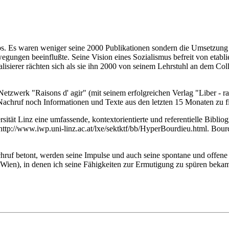
s. Es waren weniger seine 2000 Publikationen sondern die Umsetzung se
egungen beeinflußte. Seine Vision eines Sozialismus befreit von etabli
lisierer rächten sich als sie ihn 2000 von seinem Lehrstuhl an dem Col
Netzwerk "Raisons d' agir" (mit seinem erfolgreichen Verlag "Liber - ra
achruf noch Informationen und Texte aus den letzten 15 Monaten zu f
ersität Linz eine umfassende, kontextorientierte und referentielle Bi
 http://www.iwp.uni-linz.ac.at/lxe/sektktf/bb/HyperBourdieu.html. Bo
uf betont, werden seine Impulse und auch seine spontane und offene
Wien), in denen ich seine Fähigkeiten zur Ermutigung zu spüren beka