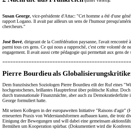
(
unter vielen
):
Susan George
, vice-présidente d'Attac: "Cet homme a été d'une généro
rapport Logano. Il avait par ailleurs un sens de l'humour presqu'améric
chercheurs."
José Bové
, dirigeant de la Confédération paysanne, l'avait rencontré
parmi tous ces gens. Ce qui nous a rapproché, c'est cette volonté de ne 
engagement. Il avait aussi cette pédagogie qui permettait aux gens d
================================================
Pierre Bourdieu
als Globalisierungskritike
Dem französischen Soziologen Pierre Bourdieu eilt der Ruf eines "Wi
hochgestochenes, brillantes Hauptreferat über politische Kultur. Doc
durch transnationale Finanzmächte, aber auch zu Demokratiedefizite i
George formuliert hatte.
Mit seinen Kollegen in der europaweiten Initiative "Raisons d'agir" 
erneuerten Praxis von Widerstandsformen aufbauen kann, die trotz 
Einigung der Bewegungen und will dabei eine gemeinsam aktionsfähige
Bemühen um Kooperation spürbar. (Dokumentiert wird die Konferenz 