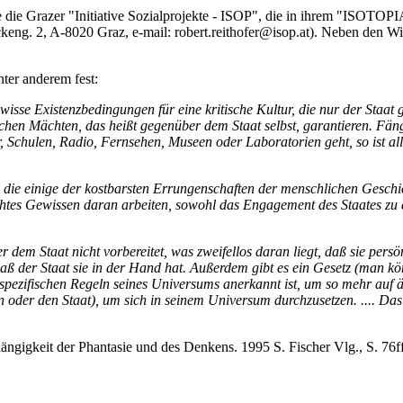
ie die Grazer "Initiative Sozialprojekte - ISOP", die in ihrem "ISOTO
keng. 2, A-8020 Graz, e-mail: robert.reithofer@isop.at). Neben den W
ter anderem fest:
gewisse Existenzbedingungen für eine kritische Kultur, die nur der Staa
tischen Mächten, das heißt gegenüber dem Staat selbst, garantieren. Fä
, Schulen, Radio, Fernsehen, Museen oder Laboratorien geht, so ist all
, die einige der kostbarsten Errungenschaften der menschlichen Geschic
htes Gewissen daran arbeiten, sowohl das Engagement des Staates zu e
ber dem Staat nicht vorbereitet, was zweifellos daran liegt, daß sie per
t, daß der Staat sie in der Hand hat. Außerdem gibt es ein Gesetz (man
en spezifischen Regeln seines Universums anerkannt ist, um so mehr auf
n oder den Staat), um sich in seinem Universum durchzusetzen. .... Das
ängigkeit der Phantasie und des Denkens. 1995 S. Fischer Vlg., S. 76f