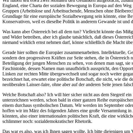
Wir haben seit etwa zwei Monaten den Gedanken aufgebracht, zusamm
England, eine Charta der sozialen Bewegung in Europa auf den Weg z
Gruppen (Arbeitslose und Arbeitsuchende, Menschen ohne Bleiberecht od
Grundlage für eine europäische Sozialbewegung sein könnte, eine Bewe
Konservativen, weil es dieselbe Politik in anderem Gewande ist und d
Was kann aber Österreich bei all dem tun? Vielleicht könnte das Mißg
und Wider betreiben, aber ich glaube tatsächlich, daß dieses Österreic
niemand wirklich ernst nehmen darf, könne schließlich die Macht über
Gerade hier sollten die Europäer zusammenarbeiten. Intellektuelle,
sondern den progressiven Kräften zur Seite stehen, die in Österreich 
Beteiligung der jungen Menschen zu sehen, von denen man sagt, sie s
Faschistoide, dessen Namen man unaufhörlich ausspricht, den Opportuni
Linken zur rechten Mitte übergewechselt und sogar noch weiter gegang
bezeichnet hat, erwartet eine politische Botschaft, die nicht, wie d
neoliberalen Laisser-faire, ohne aber auf der anderen Seite jenen fa
Welche Botschaft also? Ich will hier sicher nicht aus dem Stegreif ei
unterzeichnen werden, schon bald in einer ganzen Reihe europäischer 
einem durchaus symbolischen Datum. Wir werden im September oder Ok
hoffen wir im März des folgenden Jahres eine große Versammlung in 
könnten, also einer internationalen politischen Kraft, die eine wir
schlimmer noch: sozialdemokratischer Rhetorik.
Das war es also, was ich Ihnen sagen wollte. Ich bitte diejenigen um 