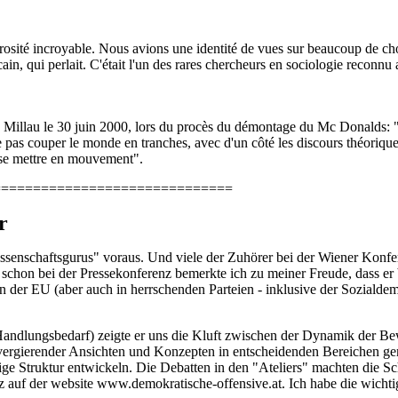
sité incroyable. Nous avions une identité de vues sur beaucoup de choses
ain, qui perlait. C'était l'un des rares chercheurs en sociologie reconn
 à Millau le 30 juin 2000, lors du procès du démontage du Mc Donalds: "I
pas couper le monde en tranches, avec d'un côté les discours théoriques e
e se mettre en mouvement".
==============================
r
ssenschaftsgurus" voraus. Und viele der Zuhörer bei der Wiener Konfe
h schon bei der Pressekonferenz bemerkte ich zu meiner Freude, dass er
n der EU (aber auch in herrschenden Parteien - inklusive der Sozialdem
(Handlungsbedarf) zeigte er uns die Kluft zwischen der Dynamik der Be
divergierender Ansichten und Konzepten in entscheidenden Bereichen 
 Struktur entwickeln. Die Debatten in den "Ateliers" machten die Sch
auf der website www.demokratische-offensive.at. Ich habe die wichti