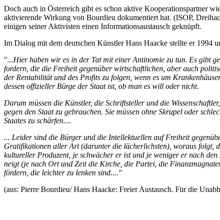
Doch auch in Österreich gibt es schon aktive Kooperationspartner w
aktivierende Wirkung von Bourdieu dokumentiert hat. (ISOP, Dreihac
einigen seiner Aktivisten einen Informationsaustausch geknüpft.
Im Dialog mit dem deutschen Künstler Hans Haacke stellte er 1994 un
"
...Hier haben wir es in der Tat mit einer Antinomie zu tun. Es gibt 
fordern, die die Freiheit gegenüber wirtschaftlichen, aber auch poli
der Rentabilität und des Profits zu folgen, wenn es um Krankenhäuser
dessen offizieller Bürge der Staat ist, ob man es will oder nicht.
Darum müssen die Künstler, die Schriftsteller und die Wissenschaftler
gegen den Staat zu gebrauchen. Sie müssen ohne Skrupel oder schlec
Staates zu schärfen....
... Leider sind die Bürger und die Intellektuellen auf Freiheit gegenü
Gratifikationen aller Art (darunter die lächerlichsten), woraus folg
kultureller Produzent, je schwächer er ist und je weniger er nach d
neigt (je nach Ort und Zeit die Kirche, die Partei, die Finanzmagnate
fördern, die leichter zu lenken sind...."
(aus: Pierre Bourdieu/ Hans Haacke: Freier Austausch. Für die Unabh