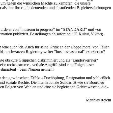
, um gegen die wirklichen Mächte zu kämpfen, die unsere
ur als eine ihrer unbedeutenden und abstoßenden Begleiterscheinungen
mals wurde er von "museum in progress" im "STANDARD" und von
ion publiziert. Bestellungen ab sofort bei: IG Kultur, Viktorg.
teile auch ich. Auch für seine Kritik an der Doppelmoral von Teilen
 blau-schwarzen Regierung weiter "business as usual" exerzierten?
ige obskure Grüppchen diskriminiert und als "Landesverräter"
ise rechtsextreme - verbale Angriffe sind eine Folge dieser
 bestimmten! - beim Namen nennen!
Zeit den gewünschten Effekt - Erschöpfung, Resignation und schließlich
soziale Rechte. Die internationale Solidarität wie sie Bourdieu
nten Folgen von Wahlen und eine sie begleitende Gehirnwäsche, die -
Matthias Reichl