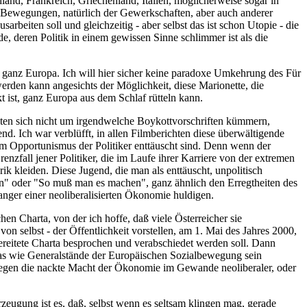
d, Frankreich, Griechenland, Italien, möglicherweise sogar in
r Bewegungen, natürlich der Gewerkschaften, aber auch anderer
beiten soll und gleichzeitig - aber selbst das ist schon Utopie - die
, deren Politik in einem gewissen Sinne schlimmer ist als die
ür ganz Europa. Ich will hier sicher keine paradoxe Umkehrung des Für
 werden kann angesichts der Möglichkeit, diese Marionette, die
 ist, ganz Europa aus dem Schlaf rütteln kann.
lten sich nicht um irgendwelche Boykottvorschriften kümmern,
nd. Ich war verblüfft, in allen Filmberichten diese überwältigende
em Opportunismus der Politiker enttäuscht sind. Denn wenn der
nzfall jener Politiker, die im Laufe ihrer Karriere von der extremen
k kleiden. Diese Jugend, die man als enttäuscht, unpolitisch
 tun" oder "So muß man es machen", ganz ähnlich den Erregtheiten des
anger einer neoliberalisierten Ökonomie huldigen.
en Charta, von der ich hoffe, daß viele Österreicher sie
n selbst - der Öffentlichkeit vorstellen, am 1. Mai des Jahres 2000,
reitete Charta besprochen und verabschiedet werden soll. Dann
was wie Generalstände der Europäischen Sozialbewegung sein
, gegen die nackte Macht der Ökonomie im Gewande neoliberaler, oder
rzeugung ist es, daß, selbst wenn es seltsam klingen mag, gerade