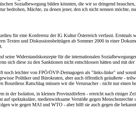
päischen Sozialbewegung bilden könnten, die wir so dringend brauchen
atur bedrohen, Mächte, zu denen jener, den ich nicht nennen möchte, n
Bourdieu für eine Konferenz der IG Kultur Österreich verfasst. Erst
n Texten und Diskussionsbeiträgen ab Sommer 2000 in einer Dokumentat
t.
nd seine Widerstandskonzepte für die internationalen Sozialbewegungen 
nn sich diese zu den Sanktionen nicht entschlossen hätten und mit der
chaft noch leichter von FPÖ/ÖVP-Demagogen als "links-linke" und sonst
isse Politiker und Bürokraten, aber auch öffentlich geäußerte - teilwe
egen Bourdieus Ratschlag müssen wir die Verursacher - nicht nur einen
lem in der Isolation, in kleinen Provinzdörfern - erreicht nach einiger 
t auf spektakuläre, medienwirksame Verstöße gegen Menschenrechte und 
 Erfolgen wie gegen MAI und WTO - aber hilft sie auch gegen die bekan