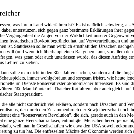
================================
rreicher
dessen, was ihrem Land widerfahren ist? Es ist natürlich schwierig, als
ns dabei unterstützen, sich gegen ganz bestimmte Erklärungen ihrer gege
liche Vergangenheit die Augen vor der Wirklichkeit unserer Gegenwart v
nen hysterischen Boykott begründet hat, auf Vorverurteilungen und un
hen ist. Stattdessen sollte man wirklich ernsthaft den Ursachen nachgeh
n will (und wenn ich überhaupt einen Rat geben kann, vor allem den Jo
fragen, was getan oder auch unterlassen wurde, das diesen Aufstieg erm
aus Lehren zu ziehen.
n sollte man nicht in den 30er Jahren suchen, sondern auf die jüngst
auspielers, immer wohlgebräunt und sorgsam frisiert, wie heute jener 
 Marionette im Dienste konservativster ökonomischer Interessen. Es sind 
ähren läßt. Man könnte mit Thatcher fortfahren, aber auch gleich auf T
ischer Staatspräsident.
die alle nicht sonderlich viel erklären, sondern nach Ursachen und Ve
eralismus, der durch den Zusammenbruch der Sowjetherrschaft noch bes
deutet eine "konservative Revolution", die sich, gerade auch in den Me
t eine ganze Heerschar ratloser, entmutigter Menschen hervorgebracht, 
halb, weil man in Gesellschaften wie etwa den USA soweit gekommen i
ierung zu tun hat. Die entfesselten Mächte der Ökonomie werden sich se