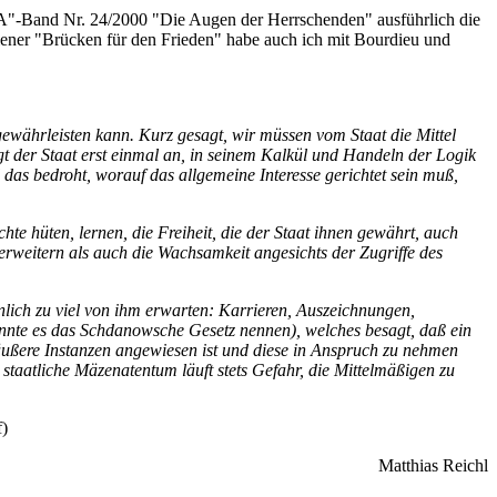
PIA"-Band Nr. 24/2000 "Die Augen der Herrschenden" ausführlich die
iener "Brücken für den Frieden" habe auch ich mit Bourdieu und
t gewährleisten kann. Kurz gesagt, wir müssen vom Staat die Mittel
ngt der Staat erst einmal an, in seinem Kalkül und Handeln der Logik
 das bedroht, worauf das allgemeine Interesse gerichtet sein muß,
hte hüten, lernen, die Freiheit, die der Staat ihnen gewährt, auch
rweitern als auch die Wachsamkeit angesichts der Zugriffe des
sönlich zu viel von ihm erwarten: Karrieren, Auszeichnungen,
 könnte es das Schdanowsche Gesetz nennen), welches besagt, daß ein
 äußere Instanzen angewiesen ist und diese in Anspruch zu nehmen
 staatliche Mäzenatentum läuft stets Gefahr, die Mittelmäßigen zu
f)
Matthias Reichl