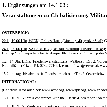
1. Ergänzungen am 14.1.03 :
Veranstaltungen zu Globalisierung, Milita
ÖSTERREICH:
20.1., 19.00 Uhr, WIEN, Grünes Haus, (Lindeng. 40, großer Saal):
GA
24.1., 20.00 Uhr, SALZBURG, (Brunauerzentrum, Elisabethstr. 45):
Bildung?". (Überparteiliche Salzburger Plattform zur Förderung des
1.2., 14 Uhr, LINZ (Friedenswerkstatt Linz, Waltherstr. 15):
2. Vorber
Neutralität". (Friwe, Tel. 0732-771094, e-mail: friwe@servus.at, www
15.2., mittags bis abends, in Oberösterreich oder Tirol?:
Österreichwei
INTERNATIONAL:
(Generelle Infos auch bei: www.attac.org, www.ipb.org, www.frieden
15.1. BERLIN:
press conference with the "Berlin-Declaration" on the
17.1. BERLIN:
Vigils in solidarity with women peace actions in the