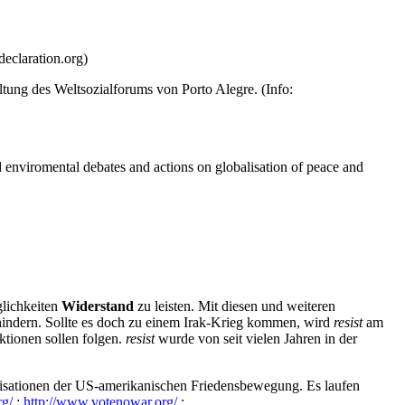
declaration.org)
ung des Weltsozialforums von Porto Alegre. (Info:
enviromental debates and actions on globalisation of peace and
glichkeiten
Widerstand
zu leisten. Mit diesen und weiteren
indern. Sollte es doch zu einem Irak-Krieg kommen, wird
resist
am
ktionen sollen folgen.
resist
wurde von seit vielen Jahren in der
nisationen der US-amerikanischen Friedensbewegung. Es laufen
rg/
;
http://www.votenowar.org/
;