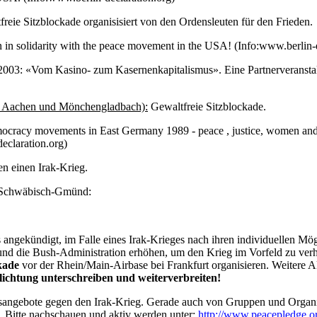
reie Sitzblockade organisisiert von den Ordensleuten für den Frieden.
in in solidarity with the peace movement in the USA! (Info:www.berlin-
03: «Vom Kasino- zum Kasernenkapitalismus». Eine Partnerveranstalt
n Aachen und Mönchengladbach):
Gewaltfreie Sitzblockade.
mocracy movements in East Germany 1989 - peace , justice, women and 
declaration.org)
 einen Irak-Krieg.
, Schwäbisch-Gmünd:
s angekündigt, im Falle eines Irak-Krieges nach ihren individuellen Mö
nd die Bush-Administration erhöhen, um den Krieg im Vorfeld zu verh
kade
vor der Rhein/Main-Airbase bei Frankfurt organisieren. Weitere A
flichtung unterschreiben und weiterverbreiten!
ionsangebote gegen den Irak-Krieg. Gerade auch von Gruppen und Orga
. Bitte nachschauen und aktiv werden unter:
http://www.peacepledge.o