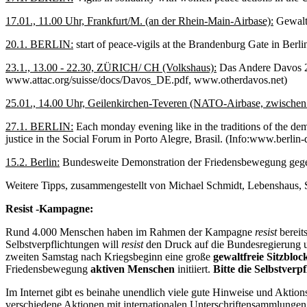
17.01., 11.00 Uhr, Frankfurt/M. (an der Rhein-Main-Airbase):
Gewaltf
20.1. BERLIN:
start of peace-vigils at the Brandenburg Gate in Berl
23.1., 13.00 - 22.30, ZÜRICH/ CH (Volkshaus):
Das Andere Davos 20
www.attac.org/suisse/docs/Davos_DE.pdf, www.otherdavos.net)
25.01., 14.00 Uhr, Geilenkirchen-Teveren (NATO-Airbase, zwische
27.1. BERLIN:
Each monday evening like in the traditions of the de
justice in the Social Forum in Porto Alegre, Brasil. (Info:www.berlin-
15.2. Berlin:
Bundesweite Demonstration der Friedensbewegung gegen
Weitere Tipps, zusammengestellt von Michael Schmidt, Lebenshaus
Resist -Kampagne:
Rund 4.000 Menschen haben im Rahmen der Kampagne
resist
bereit
Selbstverpflichtungen will
resist
den Druck auf die Bundesregierung u
zweiten Samstag nach Kriegsbeginn eine große
gewaltfreie Sitzbloc
Friedensbewegung
aktiven Menschen
initiiert.
Bitte die Selbstverp
Im Internet gibt es beinahe unendlich viele gute Hinweise und Akt
verschiedene Aktionen mit internationalen Unterschriftensammlungen