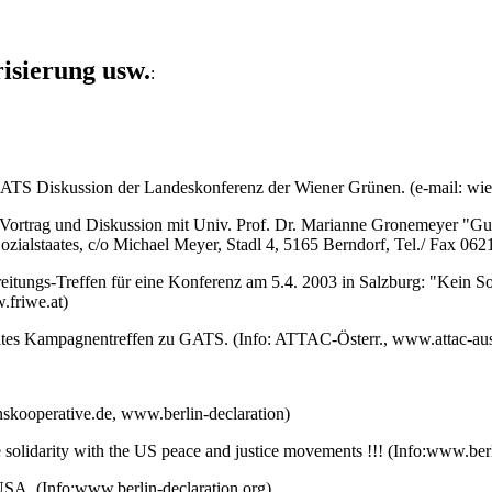
risierung usw.
:
TS Diskussion der Landeskonferenz der Wiener Grünen. (e-mail: wi
Vortrag und Diskussion mit Univ. Prof. Dr. Marianne Gronemeyer "Gut be
 Sozialstaates, c/o Michael Meyer, Stadl 4, 5165 Berndorf, Tel./ Fax
eitungs-Treffen für eine Konferenz am 5.4. 2003 in Salzburg: "Kein So
.friwe.at)
tes Kampagnentreffen zu GATS. (Info: ATTAC-Österr., www.attac-aust
skooperative.de, www.berlin-declaration)
 solidarity with the US peace and justice movements !!! (Info:www.berl
 USA. (Info:www.berlin-declaration.org)